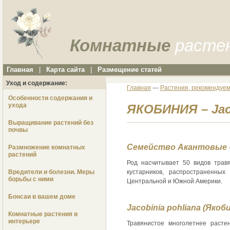
Комнатные
расте
Главная
|
Карта сайта
|
Размещение статей
Уход и содержание:
Главная
---
Растения, рекомендуем
Особенности содержания и
ухода
ЯКОБИНИЯ – Jac
Выращивание растений без
почвы
Семейство Акантовые –
Размножение комнатных
растений
Род насчитывает 50 видов трав
Вредители и болезни. Меры
кустарников, распространенных
борьбы с ними
Центральной и Южной Америки.
Бонсаи в вашем доме
Jacobinia pohliana (Якоб
Комнатные растения в
интерьере
Травянистое многолетнее расте