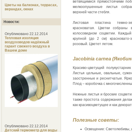
ветвящимися прямостоячими поб
Цветы на балконах, террасах,
мелкоопушенные листья собр
верандах, окнах
верхней части стебля.
Новости:
Листовая пластина темно-з
красноватая. Цветки собраны 
колосовидном соцветии. Каждый
Опубликовано 22.12.2014
Тепловая изоляция
крупной (до 2 см) красновато-
воздуховодов надёжный
розовый. Цветет летом.
гарант свежего воздуха в
Вашем доме
Jacobinia carnea (Якоби
Красиво-цветущий полукустарни
Листья цельные, овальные, сужен
заостренные и реснитчатые. Ярк
Плод – коробочка с многочисленн
Нежные листья и броские соцвети
также простота содержания дела
как красивоцветущее и как декора
Полезные советы:
Опубликовано 22.12.2014
Освещение: Светолюбивы, л
Детский термометр для воды