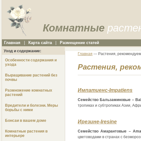
Комнатные
расте
Главная
|
Карта сайта
|
Размещение статей
Уход и содержание:
Главная
--- Растения, рекомендуе
Особенности содержания и
ухода
Растения, реко
Выращивание растений без
почвы
Импатиенс-Impatiens
Размножение комнатных
растений
Семейство Бальзаминовые – Bal
Вредители и болезни. Меры
тропиках и субтропиках Азии, Афр
борьбы с ними
Бонсаи в вашем доме
Ирезине-Iresine
Семейство Амарантовые – Amar
Комнатные растения в
интерьере
цветоводами в странах с безморо