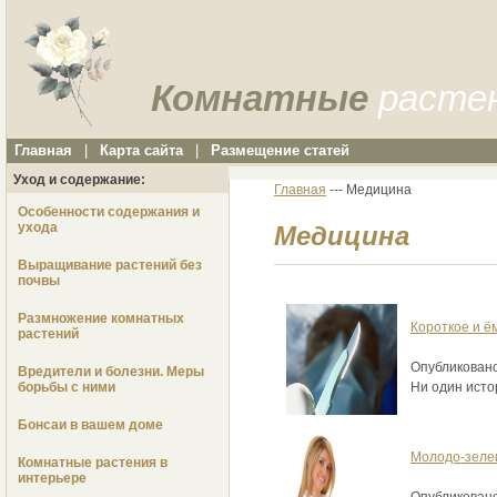
Комнатные
расте
Главная
|
Карта сайта
|
Размещение статей
Уход и содержание:
Главная
--- Медицина
Особенности содержания и
ухода
Медицина
Выращивание растений без
почвы
Размножение комнатных
Короткое и ё
растений
Опубликовано
Вредители и болезни. Меры
Ни один исто
борьбы с ними
Бонсаи в вашем доме
Молодо-зелен
Комнатные растения в
интерьере
Опубликовано