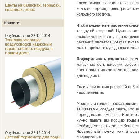
плохо влияют на комнатные раст
Цветы на балконах, террасах,
холодное время, проветривая ко
верандах, окнах
холодного воздуха.
Новости:
Чтобы
комнатные растения крас
то другой стороной. Нужно иска
Опубликовано 22.12.2014
экспериментировать, переставля
Тепловая изоляция
растений является богатая пита
воздуховодов надёжный
может привести к увяданию комнат
гарант свежего воздуха в
Вашем доме
Подкармливать комнатные раст
магазинах есть широкий выбор 
раствором птичьего помета (1 час
для подлива.
Если у комнатных растений наблю
надо заменить.
Молодой и только пересаженный цв
за цветами
, следует знать, что
период покоя – меньше. Некоторы
нужно давать им порцию воды в
необходимо знать его особеннос
Чрезмерный полив, как и выс
Опубликовано 22.12.2014
высушивания.
Детский термометр для воды