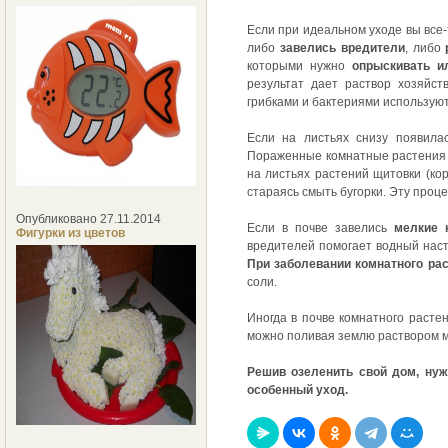
Если при идеальном уходе вы все
либо
завелись вредители
, либо
которыми нужно
опрыскивать и
результат дает раствор хозяйс
грибками и бактериями используют
Если на листьях снизу появила
Пораженные комнатные растения с
на листьях растений щитовки (ко
стараясь смыть бугорки. Эту проц
Опубликовано 27.11.2014
Если в почве завелись
мелкие 
Фигурки из цветов
вредителей помогает водный наст
При заболевании комнатного рас
соли.
Иногда в почве комнатного расте
можно поливая землю раствором ма
Решив озеленить свой дом, нуж
особенный уход.