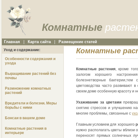
Комнатные
расте
Главная
|
Карта сайта
|
Размещение статей
Комнатные рас
Уход и содержание:
Особенности содержания и
ухода
Комнатные растения
, кроме то
Выращивание растений без
залогом хорошего настроен
почвы
болезнетворные бактерии,тем 
цветоводства часто развивают в 
Размножение комнатных
своем доме особенную красоту и 
растений
Ухаживание за цветами
превращ
Вредители и болезни. Меры
борьбы с ними
снятию стрессов и улучшению на
многие проблемы, связанные с
ухо
Бонсаи в вашем доме
Главным условием для хорошего
р
Комнатные растения в
нужно располагать цветы вблизи от
интерьере
переносят прямых солнечных луч