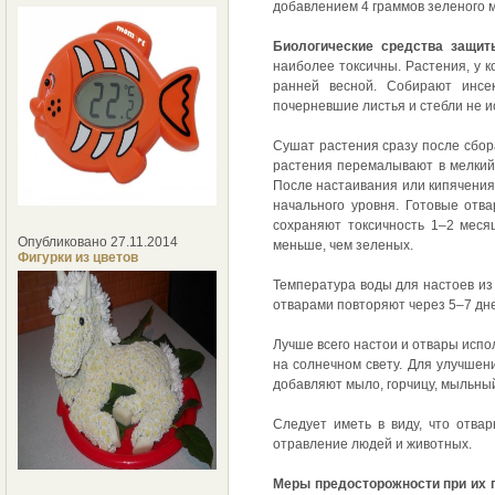
добавлением 4 граммов зеленого 
Биологические средства защит
наиболее токсичны. Растения, у к
ранней весной. Собирают инсек
почерневшие листья и стебли не 
Сушат растения сразу после сбора
растения перемалывают в мелкий 
После настаивания или кипячения
начального уровня. Готовые отв
сохраняют токсичность 1–2 меся
Опубликовано 27.11.2014
меньше, чем зеленых.
Фигурки из цветов
Температура воды для настоев из
отварами повторяют через 5–7 дне
Лучше всего настои и отвары испол
на солнечном свету. Для улучшен
добавляют мыло, горчицу, мыльный
Следует иметь в виду, что отвар
отравление людей и животных.
Меры предосторожности при их п