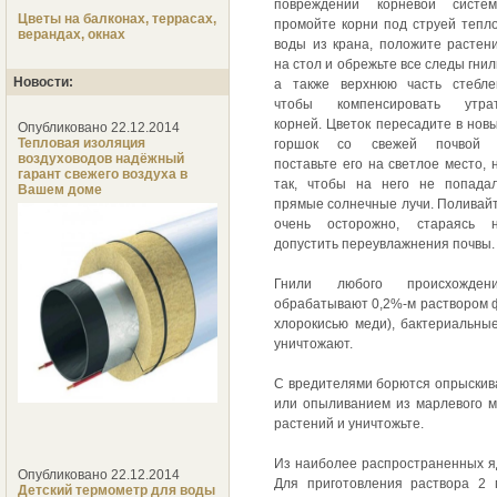
повреждении корневой систе
Цветы на балконах, террасах,
промойте корни под струей тепл
верандах, окнах
воды из крана, положите растен
на стол и обрежьте все следы гнил
Новости:
а также верхнюю часть стебле
чтобы компенсировать утра
корней. Цветок пересадите в нов
Опубликовано 22.12.2014
Тепловая изоляция
горшок со свежей почвой
воздуховодов надёжный
поставьте его на светлое место, 
гарант свежего воздуха в
так, чтобы на него не попада
Вашем доме
прямые солнечные лучи. Поливай
очень осторожно, стараясь 
допустить переувлажнения почвы.
Гнили любого происхожден
обрабатывают 0,2%-м раствором 
хлорокисью меди), бактериальны
уничтожают.
С вредителями борются опрыскива
или опыливанием из марлевого м
растений и уничтожьте.
Из наиболее распространенных я
Опубликовано 22.12.2014
Для приготовления раствора 2 
Детский термометр для воды