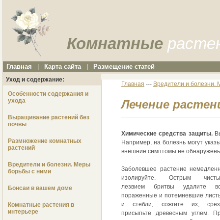
Комнатные
расте
Главная
|
Карта сайта
|
Размещение статей
Уход и содержание:
Главная
---
Вредители и болезни. 
Особенности содержания и
ухода
Лечение растен
Выращивание растений без
почвы
Химические средства защиты.
Вы
Размножение комнатных
Например, на болезнь могут указы
растений
внешние симптомы не обнаружены, 
Вредители и болезни. Меры
Заболевшее растение немедлен
борьбы с ними
изолируйте. Острым чист
лезвием бритвы удалите в
Бонсаи в вашем доме
пораженные и потемневшие лист
и стебли, сожгите их, сре
Комнатные растения в
интерьере
присыпьте древесным углем. П