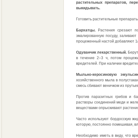
растительных препаратов, пер
выкидывать.
Готовить растительные препараты
Бархатцы.
Растения срезают по
эмалированную посуду, заливают 
процеженный настой добавляют 1/2
Одуванчик лекарственный.
Берут
в течение 2–3 ч, потом процеж
вредителей. При наличии вредител
Мыльно-керосиновую эмульси
хозяйственного мыла в полустакан
смесь сбивают веничком из прутье
Против паразитных грибов и ба
растворы соединений меди и желез
веществами опрыскивают растени
Часто используют бордосскую жид
которую, постоянно помешивая, вл
Необходимо иметь в виду, что вр