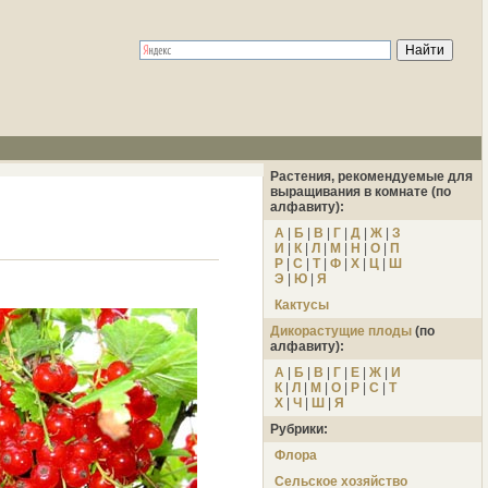
Растения, рекомендуемые для
выращивания в комнате (по
алфавиту):
А
|
Б
|
В
|
Г
|
Д
|
Ж
|
З
И
|
К
|
Л
|
М
|
Н
|
О
|
П
Р
|
С
|
Т
|
Ф
|
Х
|
Ц
|
Ш
Э
|
Ю
|
Я
Кактусы
Дикорастущие плоды
(по
алфавиту):
А
|
Б
|
В
|
Г
|
Е
|
Ж
|
И
К
|
Л
|
М
|
О
|
Р
|
С
|
Т
Х
|
Ч
|
Ш
|
Я
Рубрики:
Флора
Сельское хозяйство