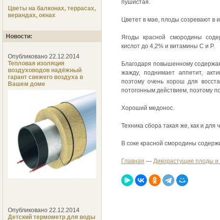
пушистая.
Цветы на балконах, террасах,
верандах, окнах
Цветет в мае, плоды созревают в 
Новости:
Ягоды красной смородины сод
кислот до 4,2% и витамины С и Р.
Опубликовано 22.12.2014
Тепловая изоляция
Благодаря повышенному содержан
воздуховодов надёжный
жажду, поднимает аппетит, акти
гарант свежего воздуха в
поэтому очень хорош для восста
Вашем доме
потогонным действием, поэтому по
Хороший медонос.
Техника сбора такая же, как и для
В соке красной смородины содержи
Главная
---
Дикорастущие плоды и 
Опубликовано 22.12.2014
Детский термометр для воды