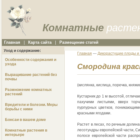
Комнатные
расте
Главная
|
Карта сайта
|
Размещение статей
Уход и содержание:
Главная
---
Дикорастущие плоды и 
Особенности содержания и
ухода
Смородина крас
Выращивание растений без
почвы
(кислянка, кислица, поречка, княжи
Размножение комнатных
растений
Кустарник до 1 м высотой, отлич
пахучими листьями, вверх тор
Вредители и болезни. Меры
пурпурных цветков, поникающим
борьбы с ними
красными ягодами.
Бонсаи в вашем доме
Растет в лесах, по речным долина
лесотундры европейской части, Си
Комнатные растения в
интерьере
полосе европейской части расп