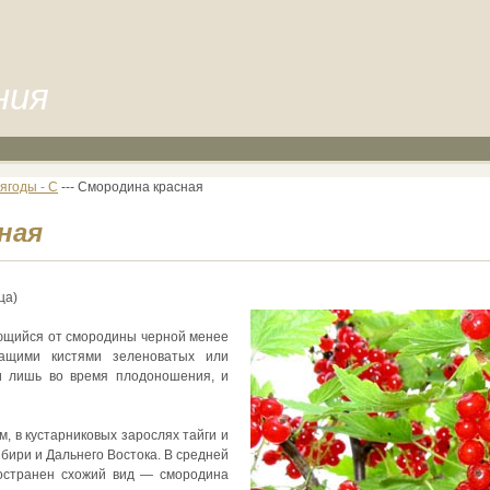
ния
ягоды - С
--- Смородина красная
ная
ца)
ающийся от смородины черной менее
чащими кистями зеленоватых или
и лишь во время плодоношения, и
м, в кустарниковых зарослях тайги и
бири и Дальнего Востока. В средней
ространен схожий вид — смородина