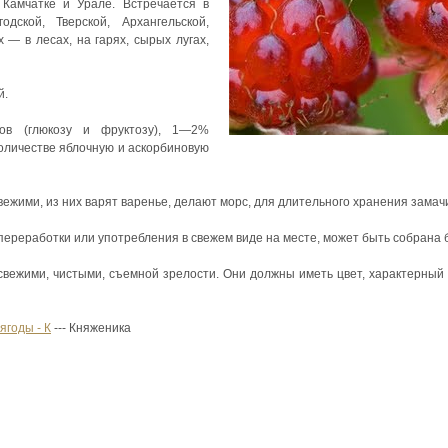
 Камчатке и Урале. Встречается в
одской, Тверской, Архангельской,
 — в лесах, на гарях, сырых лугах,
й.
в (глюкозу и фруктозу), 1—2%
оличестве яблочную и аскорбиновую
ежими, из них варят варенье, делают морс, для длительного хранения замач
ереработки или употребления в свежем виде на месте, может быть собрана 
вежими, чистыми, съемной зрелости. Они должны иметь цвет, характерный 
ягоды - К
--- Княженика