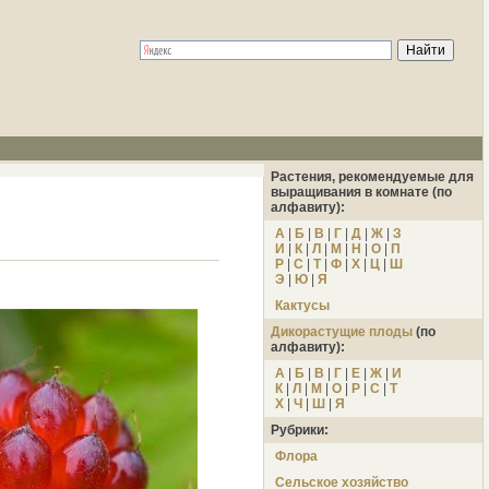
Растения, рекомендуемые для
выращивания в комнате (по
алфавиту):
А
|
Б
|
В
|
Г
|
Д
|
Ж
|
З
И
|
К
|
Л
|
М
|
Н
|
О
|
П
Р
|
С
|
Т
|
Ф
|
Х
|
Ц
|
Ш
Э
|
Ю
|
Я
Кактусы
Дикорастущие плоды
(по
алфавиту):
А
|
Б
|
В
|
Г
|
Е
|
Ж
|
И
К
|
Л
|
М
|
О
|
Р
|
С
|
Т
Х
|
Ч
|
Ш
|
Я
Рубрики:
Флора
Сельское хозяйство