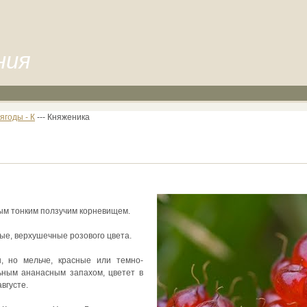
ния
ягоды - К
--- Княженика
ым тонким ползучим корневищем.
ые, верхушечные розового цвета.
, но мельче, красные или темно-
льным ананасным запахом, цветет в
вгусте.