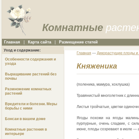
Комнатные
расте
Главная
|
Карта сайта
|
Размещение статей
Уход и содержание:
Главная
---
Дикорастущие плоды и 
Особенности содержания и
ухода
Княженика
Выращивание растений без
почвы
(поленика, мамура, хохлушка)
Размножение комнатных
растений
Травянистый многолетник с длинн
Вредители и болезни. Меры
Листья тройчатые, цветки одиночн
борьбы с ними
Ягоды похожи на ягоды малины
Бонсаи в вашем доме
пурпурные, очень сладкие, с си
июне, плоды созревают в июле — а
Комнатные растения в
интерьере