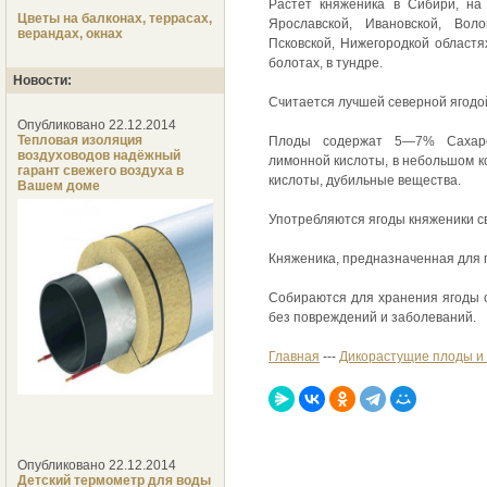
Растет княженика в Сибири, на
Цветы на балконах, террасах,
Ярославской, Ивановской, Волог
верандах, окнах
Псковской, Нижегородкой областях
болотах, в тундре.
Новости:
Считается лучшей северной ягодо
Опубликовано 22.12.2014
Тепловая изоляция
Плоды содержат 5—7% Сахаро
воздуховодов надёжный
лимонной кислоты, в небольшом к
гарант свежего воздуха в
кислоты, дубильные вещества.
Вашем доме
Употребляются ягоды княженики св
Княженика, предназначенная для п
Собираются для хранения ягоды с
без повреждений и заболеваний.
Главная
---
Дикорастущие плоды и 
Опубликовано 22.12.2014
Детский термометр для воды