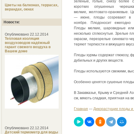
зеленые, голые, снизу более с
Цветы на балконах, террасах,
коротких опушенных черешка
верандах, окнах
мелкие, желтовато-оранжевые. Ц
— июне, плоды созревают в 
Новости:
ноябре. Плодоносит ежегодно 
Плоды мелкие, шаровидные или
несколько сплюснутые. Зрелые п
Опубликовано 22.12.2014
Тепловая изоляция
окраски, перезрелые синевато-че
воздуховодов надёжный
теряют терпкости и вяжущего вкуса
гарант свежего воздуха в
Вашем доме
Плоды хурмы содержат глюкозу, фр
дубильных и других веществ.
Плоды используются свежими, вы
Особенно ценятся сушеные плоды,
В Закавказье, Крыму и Средней А
см, мякоть сладкая, приятная на вк
Главная
---
Дикорастущие плоды и 
Опубликовано 22.12.2014
Детский термометр для воды