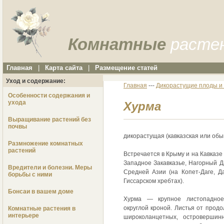
Комнатные
расте
Главная
|
Карта сайта
|
Размещение статей
Уход и содержание:
Главная
---
Дикорастущие плоды и 
Особенности содержания и
ухода
Хурма
Выращивание растений без
почвы
дикорастущая (кавказская или об
Размножение комнатных
растений
Встречается в Крыму и на Кавказе
Западное Закавказье, Нагорный Да
Вредители и болезни. Меры
Средней Азии (на Копет-Даге, Д
борьбы с ними
Гиссарском хребтах).
Бонсаи в вашем доме
Хурма — крупное листопадно
округлой кроной. Листья от продо
Комнатные растения в
интерьере
широколанцетных, островершинн