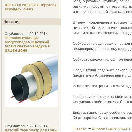
бледно-розовые, крупные, собра
Цветы на балконах, террасах,
различной формы от округлых до
верандах, окнах
интенсивно-зеленой окраски, с ни
Новости:
В пору плодоношения вступает 
грушевидной или почти шаро
каменистыми включениями в плодо
Опубликовано 22.12.2014
Тепловая изоляция
воздуховодов надёжный
Собирают плоды груши в период и
гарант свежего воздуха в
неодновременно, поэтому период с
Вашем доме
Собирать следует только полноце
Плоды груши содержат сахара (гл
(провитамин А), минеральные и др
Используются груши в свежем вид
Плоды груши в значительной мер
желудочных заболеваниях. Сок и 
Дикорастущие груши особенно расп
Красноярском, Ставропольском кра
Опубликовано 22.12.2014
Главная
---
Дикорастущие плоды и 
Детский термометр для воды