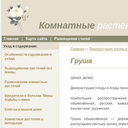
Комнатные
расте
Главная
|
Карта сайта
|
Размещение статей
Уход и содержание:
Главная
---
Дикорастущие плоды и 
Особенности содержания и
ухода
Груша
Выращивание растений без
почвы
(дикая, дичка)
Размножение комнатных
растений
Дикорастущие плоды и ягоды произ
Вредители и болезни. Меры
Наибольшее распространени
борьбы с ними
обыкновенная, русская, кавказ
изолистная, грузинская.
Бонсаи в вашем доме
Груша обыкновенная — дере
Комнатные растения в
интерьере
распускания листьев (конец апре