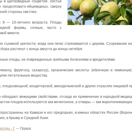
ны в щитковидные соцветия. Листья
 продолговато-яйцевидных, сверху
жней стороны светлее.
с 8 — 10-летнего возраста. Плоды
видной формы, сочные, часто с
вой мякоти.
х съемной зрелости, когда они легко стряхиваются с дерева. Созревание и
бора растянут с конца августа до конца октября.
нные плоды, не поврежденные грибными болезнями и вредителями.
юкозу, фруктозу, сахарозу), органические кислоты (яблочную и лимонную
угие питательные вещества.
е, плодоовощной, кондитерской, винодельческой и других отраслях пищевой
е обладают вяжущими свойствами, отсюда их применение в народной медици
настои плодов используются как мочегонное, а отвары — как жаропонижающее
ространены на Кавказе и его предгорьях, в южных областях России (Вороне
ях, в Крыму и Средней Азии.
ягоды - Г
--- Груша