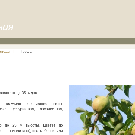
ния
ягоды - Г
--- Груша
растает до 35 видов.
е получили следующие виды:
ская, уссурийская, лохолистная,
во до 25 м высоты. Цветет до
ля — начало мая), цветы белые или