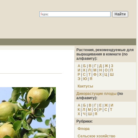
Растения, рекомендуемые для
выращивания в комнате (по
алфавиту):
А
|
Б
|
В
|
Г
|
Д
|
Ж
|
З
И
|
К
|
Л
|
М
|
Н
|
О
|
П
Р
|
С
|
Т
|
Ф
|
Х
|
Ц
|
Ш
Э
|
Ю
|
Я
Кактусы
Дикорастущие плоды
(по
алфавиту):
А
|
Б
|
В
|
Г
|
Е
|
Ж
|
И
К
|
Л
|
М
|
О
|
Р
|
С
|
Т
Х
|
Ч
|
Ш
|
Я
Рубрики:
Флора
Сельское хозяйство