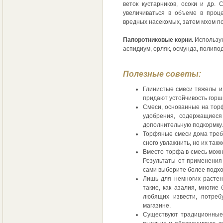
веток кустарников, осоки и др.
увеличиваться в объеме в проц
вредных насекомых, затем мхом по
Папоротниковые корни.
Использую
аспидиум, орляк, осмунда, полипод
Полезные советы:
Глинистые смеси тяжелы и 
придают устойчивость горшк
Смеси, основанные на торф
удобрения, содержащиеся
дополнительную подкормку.
Торфяные смеси дома требу
сного увлажнить, но их также
Вместо торфа в смесь можн
Результаты от применения 
сами выберите более подх
Лишь для немногих растен
такие, как азалия, многие
любящих извести, потреб
магазине.
Существуют традиционные 