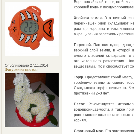
Вересковый слой тонок, не больше
хорошей водо- и воздухопроницае
Хвойная земля.
Это нижний слой
перегнившей хвои складывают н
раствор коровяка и измельченн
выращивания вересковых растени
Перегной.
Плотная однородная, б
верхний слой земли, в которой
вместе с землей складывают в ш
окончательного разложения. На
Опубликовано 27.11.2014
веществами, что и способствует хо
Фигурки из цветов
Торф.
Представляет собой массу, 
торфяную землю из сырого торф
Складывают торф в низкие штабеля
протяжении 2–3 лет.
Песок.
Рекомендуется использо
водопроницаемости, а также при
растениям никаких питательных вещ
корням.
Сфагновый мох.
Его заготавлива