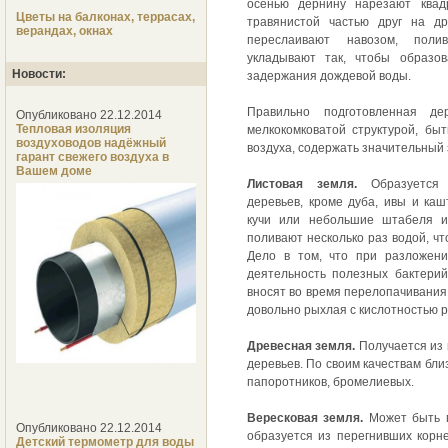
осенью дернину нарезают ква
Цветы на балконах, террасах,
травянистой частью друг на д
верандах, окнах
переслаивают навозом, пол
укладывают так, чтобы образо
Новости:
задержания дождевой воды.
Правильно подготовленная д
Опубликовано 22.12.2014
Тепловая изоляция
мелкокомковатой структурой, б
воздуховодов надёжный
воздуха, содержать значительный
гарант свежего воздуха в
Вашем доме
Листовая земля.
Образуется 
деревьев, кроме дуба, ивы и ка
кучи или небольшие штабеля и
поливают несколько раз водой, ч
Дело в том, что при разложени
деятельность полезных бактерий
вносят во время перелопачивания 
довольно рыхлая с кислотностью p
Древесная земля.
Получается из 
деревьев. По своим качествам близ
папоротников, бромелиевых.
Вересковая земля.
Может быть по
Опубликовано 22.12.2014
образуется из перегнивших корне
Детский термометр для воды