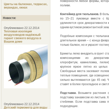
поверхности любой формы, котор
Цветы на балконах, террасах,
поливе.
верандах, окнах
Контейнер для тюльпанов.
В боль
Новости:
по 15–21 луковице вместе с бр
удлиняется срок декоративности 
одним кустиком ремонтантной земл
Опубликовано 22.12.2014
Тепловая изоляция
воздуховодов надёжный
Подобные композиции с тюльпана
гарант свежего воздуха в
длительное время – с конца февр
Вашем доме
только балкон, но и украсят гости
Брикеты легко внедрить в грунт 
композициями из декоративн
хлорофитум, камнеломка, пиле
крупное яркое пятно из целых 
Свободные места засевают полеви
теплые помещения, где освещенно
сильно вытягиваются (до 45 см).
ставят в более прохладное и свет
Подставки.
Возьмите растения с
подставку занавесом из листьев. 
стеблями. Если подставка сама 
Опубликовано 22.12.2014
подходящие.
Детский термометр для воды