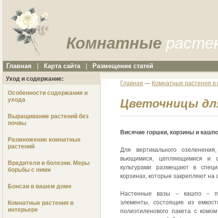
Комнатные
расте
Главная
|
Карта сайта
|
Размещение статей
Уход и содержание:
Главная
---
Комнатные растения в
Особенности содержания и
ухода
Цветочницы дл
Выращивание растений без
почвы
Висячие горшки, корзины и кашпо
Размножение комнатных
растений
Для вертикального озеленения
вьющимися, цепляющимися и с
Вредители и болезни. Меры
культурами размещают в специ
борьбы с ними
корзинах, которые закрепляют на 
Бонсаи в вашем доме
Настенные вазы – кашпо – пр
элементы, состоящие из емкост
Комнатные растения в
интерьере
полиэтиленового пакета с комо