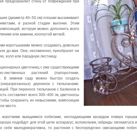
ая предохраняет стену от повреждения при
шие (диаметр 40–50 см) плошки высаживают
икетами, в разной стадии выгонки. Этим
композиций, которую можно дополнить всего
яники или камнем, изогнутой веткой.
ми-коротышками можно создавать довольно
аля до мая. Они, несомненно, преобразят не
ную, холл или парадную лестницу.
стационарных цветочниц с уже существующими
о-лиственных растений (папоротники,
и). В зимнем саду можно быстро создать
(неразрезанных) дернинок с тюльпанами.
цей. При переносе тюльпанов с балконов в
сть составляет всего 300–400 лк, цветоносы
 Чтобы сохранить их невысокими, композиции
лое место.
 короткими вьющимися побегами, ниспадающими каскадом поверх горшк
Хорошо подойдут для этой цели аспарагус, колокольчик, гибриды зигокактуса
по себе малодекоративна, то растения с беспорядочно свисающими побе