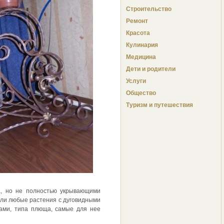
Строительство
Ремонт
Красота
Кулинария
Медицина
Дети и родители
Услуги
Общество
Туризм и путешествия
а, но не полностью укрывающими
 или любые растения с дуговидными
гами, типа плюща, самые для нее