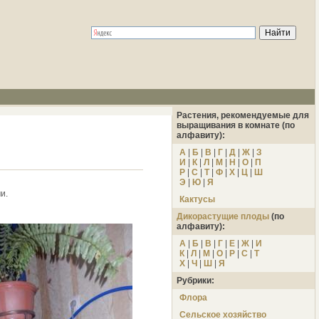
Растения, рекомендуемые для
выращивания в комнате (по
алфавиту):
А
|
Б
|
В
|
Г
|
Д
|
Ж
|
З
И
|
К
|
Л
|
М
|
Н
|
О
|
П
Р
|
С
|
Т
|
Ф
|
Х
|
Ц
|
Ш
Э
|
Ю
|
Я
и.
Кактусы
Дикорастущие плоды
(по
алфавиту):
А
|
Б
|
В
|
Г
|
Е
|
Ж
|
И
К
|
Л
|
М
|
О
|
Р
|
С
|
Т
Х
|
Ч
|
Ш
|
Я
Рубрики:
Флора
Сельское хозяйство