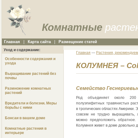
Комнатные
расте
Главная
|
Карта сайта
|
Размещение статей
Уход и содержание:
Главная
---
Растения, рекомендуем
Особенности содержания и
ухода
КОЛУМНЕЯ – Co
Выращивание растений без
почвы
Семейство Геснериевые 
Размножение комнатных
растений
Род объединяет около 200
Вредители и болезни. Меры
полуэпифитных травянистых рас
борьбы с ними
в тропических областях Америки. 
совсем не трудно выращивать, 
Бонсаи в вашем доме
можно предположить обратное.
Колумнея живет в доме довольно д
Комнатные растения в
интерьере