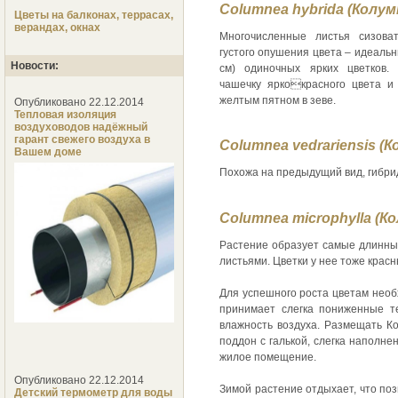
Columnea hybrida (Колум
Цветы на балконах, террасах,
верандах, окнах
Многочисленные листья сизова
густого опушения цвета – идеальн
Новости:
см) одиночных ярких цветков.
чашечку яркокрасного цвета и
желтым пятном в зеве.
Опубликовано 22.12.2014
Тепловая изоляция
воздуховодов надёжный
гарант свежего воздуха в
Columnea vedrariensis (
Вашем доме
Похожа на предыдущий вид, гибрид
Columnea microphylla (
Растение образует самые длинные 
листьями. Цветки у нее тоже красн
Для успешного роста цветам необ
принимает слегка пониженные т
влажность воздуха. Размещать К
поддон с галькой, слегка наполн
жилое помещение.
Опубликовано 22.12.2014
Зимой растение отдыхает, что поз
Детский термометр для воды