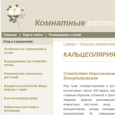
Комнатные
расте
Главная
|
Карта сайта
|
Размещение статей
Уход и содержание:
Главная
---
Растения, рекомендуем
Особенности содержания и
ухода
КАЛЬЦЕОЛЯРИЯ –
Выращивание растений без
почвы
Семейство Норичников
Размножение комнатных
растений
Shorphulariaceae
Вредители и болезни. Меры
Род трав, полукустарников и кус
борьбы с ними
насчитывает около 400 видов, об
главным образом, в Южной и Цен
Бонсаи в вашем доме
Америке. Широко культивирую
комнатные растения лишь 
Комнатные растения в
Кальцеолярии, иногда называ
интерьере
herbeohybrida (К. гибридна