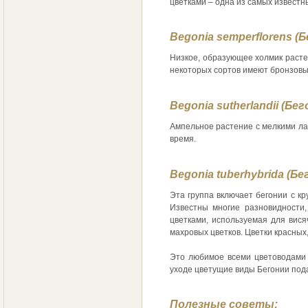
цветками – одна из самых известн
Begonia semperflorens 
Низкое, образующее холмик растен
некоторых сортов имеют бронзовы
Begonia sutherlandii (Бе
Ампельное растение с мелкими ла
время.
Begonia tuberhybrida (Б
Эта группа включает бегонии с к
Известны многие разновидности,
цветками, используемая для висячи
махровых цветков. Цветки красных
Это любимое всеми цветоводами 
уходе цветущие виды Бегонии пода
Полезные советы: