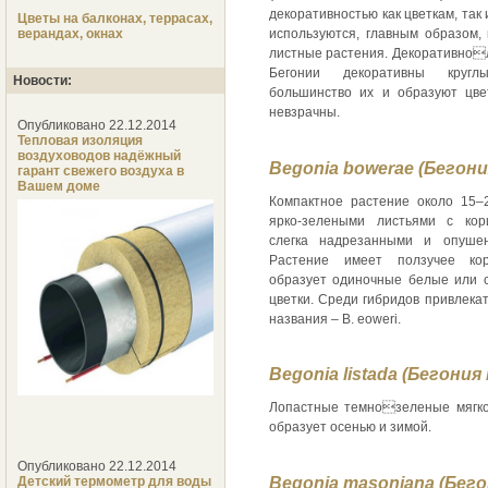
декоративностью как цветкам, так 
Цветы на балконах, террасах,
верандах, окнах
используются, главным образом, 
листные растения. Декоративно
Бегонии декоративны круг
Новости:
большинство их и образуют цве
невзрачны.
Опубликовано 22.12.2014
Тепловая изоляция
воздуховодов надёжный
Begonia bowerae (Бегони
гарант свежего воздуха в
Вашем доме
Компактное растение около 15–
ярко-зелеными листьями с кор
слегка надрезанными и опуше
Растение имеет ползучее ко
образует одиночные белые или с
цветки. Среди гибридов привлека
названия – В. eoweri.
Begonia listada (Бегони
Лопастные темнозеленые мягко
образует осенью и зимой.
Опубликовано 22.12.2014
Begonia masoniana (Бег
Детский термометр для воды