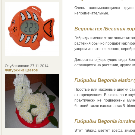
Очень запоминающиеся крупн
непримечательные.
Begonia rex (Бегония ко
Гибриды именно этого знаменитог
растения обычно продают как гиб
узором из пятен зеленого, серебри
Декоративноцветущие виды Бегон
остающихся на растении, другие к
Опубликовано 27.11.2014
Фигурки из цветов
Гибриды Begonia elatior
Простые или махровые цветки сам
от скрещивания B. sototrana и кл
практически не подвержены мучн
бегоний также известна как B. biema
Гибриды Begonia lorrain
Этот гибрид цветет всегда зимой