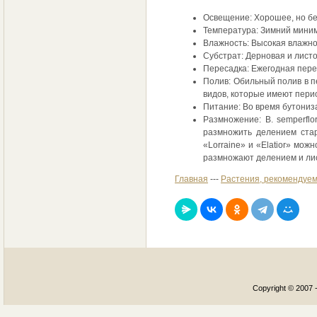
Освещение: Хорошее, но бе
Температура: Зимний миниму
Влажность: Высокая влажно
Субстрат: Дерновая и листов
Пересадка: Ежегодная пере
Полив: Обильный полив в п
видов, которые имеют перио
Питаниe: Во время бутониз
Размножение: В. semperfl
размножить делением стар
«Lorraine» и «Elatior» мо
размножают делением и ли
Главная
---
Растения, рекомендуем
Copyright © 2007 