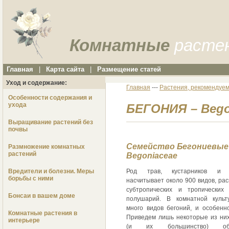
Комнатные
расте
Главная
|
Карта сайта
|
Размещение статей
Уход и содержание:
Главная
---
Растения, рекомендуем
Особенности содержания и
ухода
БЕГОНИЯ – Bego
Выращивание растений без
почвы
Семейство Бегониевые
Размножение комнатных
растений
Begoniaceae
Вредители и болезни. Меры
Род трав, кустарников и по
борьбы с ними
насчитывает около 900 видов, ра
субтропических и тропических
Бонсаи в вашем доме
полушарий. В комнатной культ
много видов бегоний, и особенн
Комнатные растения в
Приведем лишь некоторые из них
интерьере
(и их большинство) об