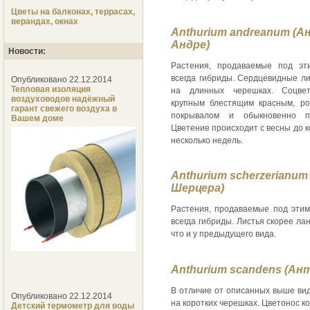
Цветы на балконах, террасах,
верандах, окнах
Anthurium andreanum (
Андре)
Новости:
Растения, продаваемые под эт
всегда гибриды. Сердцевидные л
Опубликовано 22.12.2014
Тепловая изоляция
на длинных черешках. Соцвет
воздуховодов надёжный
крупным блестящим красным, р
гарант свежего воздуха в
покрывалом и обыкновенно п
Вашем доме
Цветение происходит с весны до к
несколько недель.
Anthurium scherzerianu
Шерцера)
Растения, продаваемые под этим
всегда гибриды. Листья скорее ла
что и у предыдущего вида.
Anthurium scandens (Ан
В отличие от описанных выше вид
Опубликовано 22.12.2014
на коротких черешках. Цветонос к
Детский термометр для воды