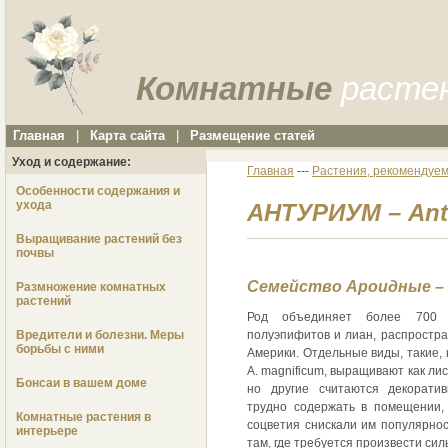
Комнатные
расте
Главная
|
Карта сайта
|
Размещение статей
Уход и содержание:
Главная
---
Растения, рекомендуем
Особенности содержания и
ухода
АНТУРИУМ – Ant
Выращивание растений без
почвы
Семейство Ароидные – 
Размножение комнатных
растений
Род объединяет более 700 
Вредители и болезни. Меры
полуэпифитов и лиан, распростра
борьбы с ними
Америки. Отдельные виды, такие, ка
A. magnificum, выращивают как ли
Бонсаи в вашем доме
но другие считаются декоратив
трудно содержать в помещении,
Комнатные растения в
соцветия снискали им популярнос
интерьере
там, где требуется произвести си