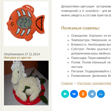
Декоративно-цветущие антуриу
помещений, а A. scandens – для в
можно увидеть в составе букетов (
Полезные советы:
Освещение: Хорошее, но из
Температура: Умеренная, н
Влажность: Необходима выс
Субстрат: Легкие, рыхлые с
добавлением коры хвойных 
Опубликовано 27.11.2014
Фигурки из цветов
Пересадка: Пересаживайте 
Полив: Полив обильный ле
листьев.
Питаниe: Подкармливайте с
Размножение: Делением. Во
Главная
---
Растения, рекомендуем